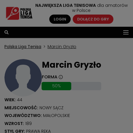
NAJWIĘKSZA LIGA TENISOWA
dla amatorów
w Polsce
LOGIN
DOŁĄCZ DO GRY
Polska Liga Tenisa
Marcin Gryzło
Marcin Gryzło
FORMA
50%
WIEK:
44
MIEJSCOWOŚĆ:
NOWY SĄCZ
WOJEWÓDZTWO:
MAŁOPOLSKIE
WZROST:
189
STYL GRY:
PRAWA RĘKA