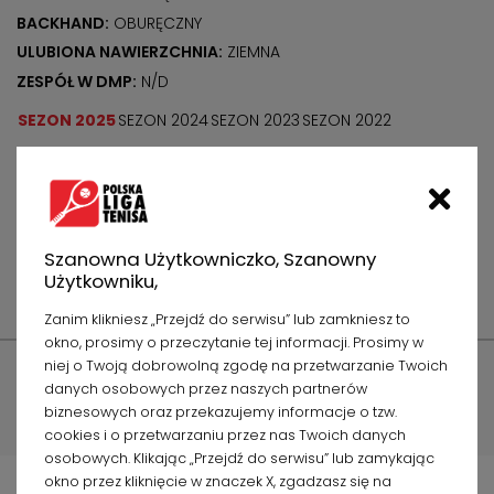
BACKHAND:
OBURĘCZNY
ULUBIONA NAWIERZCHNIA:
ZIEMNA
ZESPÓŁ W DMP:
N/D
SEZON 2025
SEZON 2024
SEZON 2023
SEZON 2022
SEZON 2021
SEZON 2020
Ranking Krajowy Mężczyzn
955
Szanowna Użytkowniczko, Szanowny
Użytkowniku,
Ranking Wszechczasów
201
Zanim klikniesz „Przejdź do serwisu” lub zamkniesz to
okno, prosimy o przeczytanie tej informacji. Prosimy w
niej o Twoją dobrowolną zgodę na przetwarzanie Twoich
Wyniki
Zaplanowane mecze
Statystyki
danych osobowych przez naszych partnerów
biznesowych oraz przekazujemy informacje o tzw.
Wiadomości
Mecze w TV
cookies i o przetwarzaniu przez nas Twoich danych
osobowych. Klikając „Przejdź do serwisu” lub zamykając
okno przez kliknięcie w znaczek X, zgadzasz się na